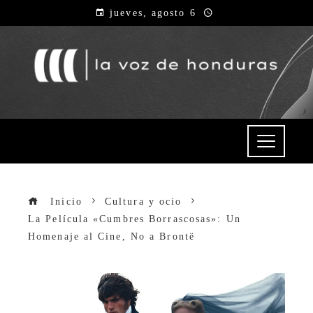
jueves, agosto 6
Inicio
Cultura y ocio
La Película «Cumbres Borrascosas»: Un
Homenaje al Cine, No a Brontë