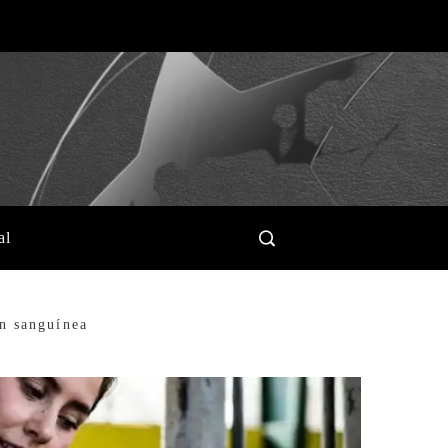
al
ón sanguínea