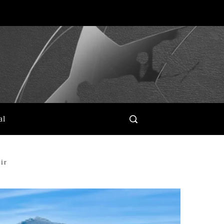
al
ir